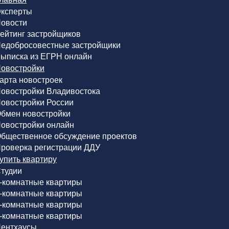
ксперты
овости
ейтинг застройщиков
едобросовестные застройщики
ыписка из ЕГРН онлайн
овостройки
арта новостроек
овостройки Владивостока
овостройки России
бмен новостройки
овостройки онлайн
бщественное обсуждение проектов
роверка регистрации ДДУ
упить квартиру
тудии
-комнатные квартиры
-комнатные квартиры
-комнатные квартиры
-комнатные квартиры
ентхаусы