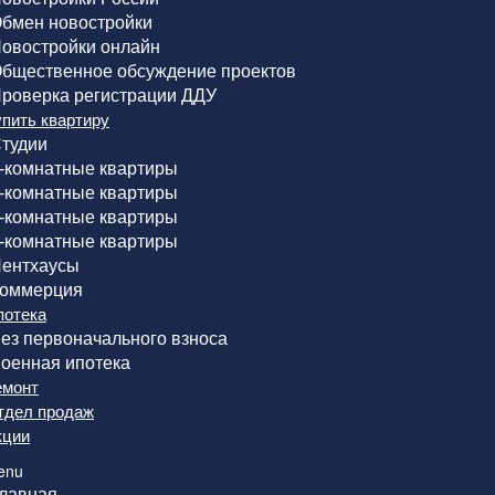
бмен новостройки
овостройки онлайн
бщественное обсуждение проектов
роверка регистрации ДДУ
упить квартиру
тудии
-комнатные квартиры
-комнатные квартиры
-комнатные квартиры
-комнатные квартиры
ентхаусы
оммерция
потека
ез первоначального взноса
оенная ипотека
емонт
тдел продаж
кции
enu
лавная