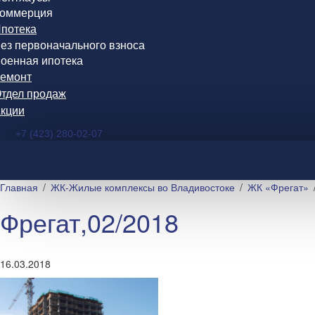
оммерция
потека
ез первоначального взноса
оенная ипотека
емонт
тдел продаж
кции
+7 (423) 280-02-07
Главная
ЖК-Жилые комплексы во Владивостоке
ЖК «Фрегат»
Фрегат,02/2018
16.03.2018