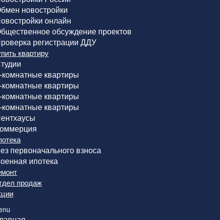
бмен новостройки
овостройки онлайн
бщественное обсуждение проектов
роверка регистрации ДДУ
упить квартиру
тудии
-комнатные квартиры
-комнатные квартиры
-комнатные квартиры
-комнатные квартиры
ентхаусы
оммерция
потека
ез первоначального взноса
оенная ипотека
емонт
тдел продаж
кции
enu
лавная