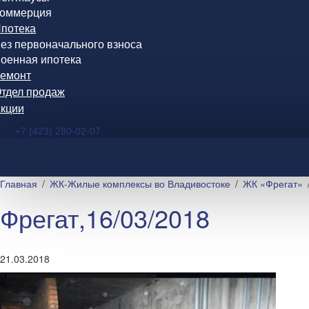
оммерция
потека
ез первоначального взноса
оенная ипотека
емонт
тдел продаж
кции
+7 (423) 280-02-07
Главная
ЖК-Жилые комплексы во Владивостоке
ЖК «Фрегат»
Фрегат,16/03/2018
21.03.2018