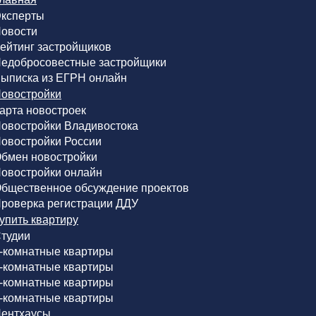
ксперты
овости
ейтинг застройщиков
едобросовестные застройщики
ыписка из ЕГРН онлайн
овостройки
арта новостроек
овостройки Владивостока
овостройки России
бмен новостройки
овостройки онлайн
бщественное обсуждение проектов
роверка регистрации ДДУ
упить квартиру
тудии
-комнатные квартиры
-комнатные квартиры
-комнатные квартиры
-комнатные квартиры
ентхаусы