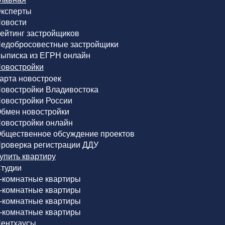
ксперты
овости
ейтинг застройщиков
едобросовестные застройщики
ыписка из ЕГРН онлайн
овостройки
арта новостроек
овостройки Владивостока
овостройки России
бмен новостройки
овостройки онлайн
бщественное обсуждение проектов
роверка регистрации ДДУ
упить квартиру
тудии
-комнатные квартиры
-комнатные квартиры
-комнатные квартиры
-комнатные квартиры
ентхаусы