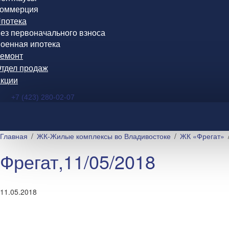
оммерция
потека
ез первоначального взноса
оенная ипотека
емонт
тдел продаж
кции
+7 (423) 280-02-07
Главная
ЖК-Жилые комплексы во Владивостоке
ЖК «Фрегат»
Фрегат,11/05/2018
11.05.2018