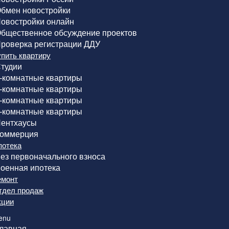
бмен новостройки
овостройки онлайн
бщественное обсуждение проектов
роверка регистрации ДДУ
упить квартиру
тудии
-комнатные квартиры
-комнатные квартиры
-комнатные квартиры
-комнатные квартиры
ентхаусы
оммерция
потека
ез первоначального взноса
оенная ипотека
емонт
тдел продаж
кции
enu
лавная