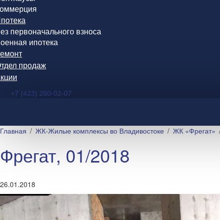
оммерция
потека
ез первоначального взноса
оенная ипотека
емонт
тдел продаж
кции
+7 (423) 280-02-07
Главная
ЖК-Жилые комплексы во Владивостоке
ЖК «Фрегат»
Фрегат, 01/2018
26.01.2018