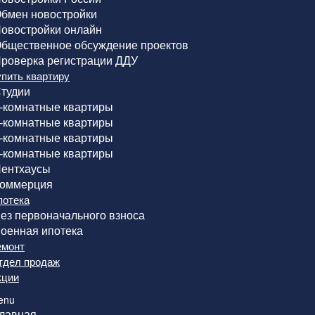
бмен новостройки
овостройки онлайн
бщественное обсуждение проектов
роверка регистрации ДДУ
упить квартиру
тудии
-комнатные квартиры
-комнатные квартиры
-комнатные квартиры
-комнатные квартиры
ентхаусы
оммерция
потека
ез первоначального взноса
оенная ипотека
емонт
тдел продаж
кции
enu
лавная