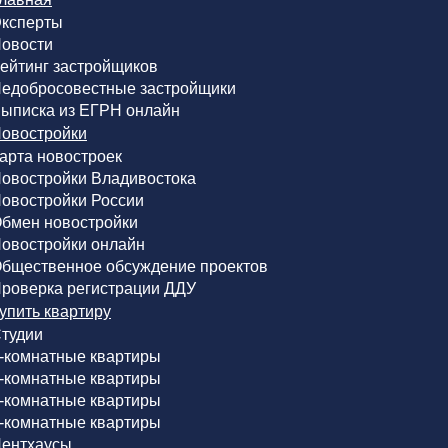
ксперты
овости
ейтинг застройщиков
едобросовестные застройщики
ыписка из ЕГРН онлайн
овостройки
арта новостроек
овостройки Владивостока
овостройки России
бмен новостройки
овостройки онлайн
бщественное обсуждение проектов
роверка регистрации ДДУ
упить квартиру
тудии
-комнатные квартиры
-комнатные квартиры
-комнатные квартиры
-комнатные квартиры
ентхаусы