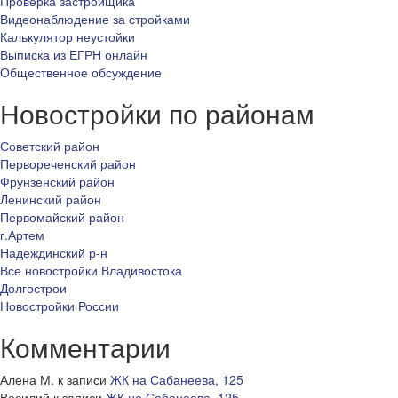
Проверка застройщика
Видеонаблюдение за стройками
Калькулятор неустойки
Выписка из ЕГРН онлайн
Общественное обсуждение
Новостройки по районам
Советский район
Первореченский район
Фрунзенский район
Ленинский район
Первомайский район
г.Артем
Надеждинский р-н
Все новостройки Владивостока
Долгострои
Новостройки России
Комментарии
Алена М.
к записи
ЖК на Сабанеева, 125
Василий
к записи
ЖК на Сабанеева, 125