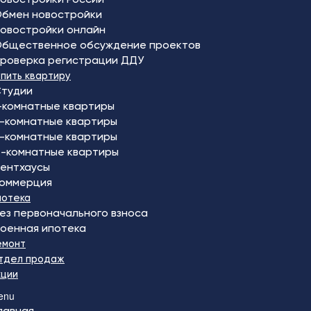
бмен новостройки
овостройки онлайн
бщественное обсуждение проектов
роверка регистрации ДДУ
упить квартиру
тудии
-комнатные квартиры
-комнатные квартиры
-комнатные квартиры
-комнатные квартиры
ентхаусы
оммерция
потека
ез первоначального взноса
оенная ипотека
емонт
тдел продаж
кции
enu
лавная