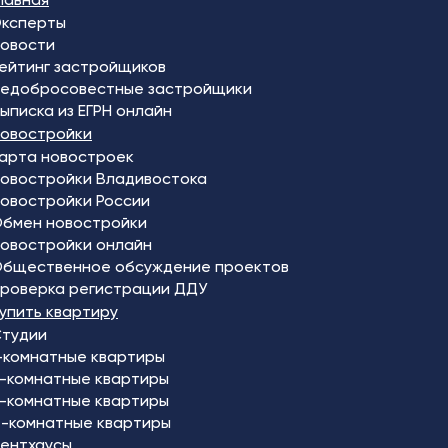
ксперты
овости
ейтинг застройщиков
едобросовестные застройщики
ыписка из ЕГРН онлайн
овостройки
арта новостроек
овостройки Владивостока
овостройки России
бмен новостройки
овостройки онлайн
бщественное обсуждение проектов
роверка регистрации ДДУ
упить квартиру
тудии
-комнатные квартиры
-комнатные квартиры
-комнатные квартиры
-комнатные квартиры
ентхаусы