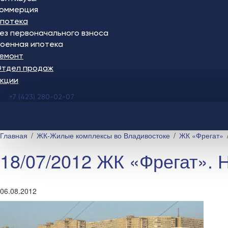
оммерция
потека
ез первоначального взноса
оенная ипотека
емонт
тдел продаж
кции
+7 (423) 280-02-07
Главная
ЖК-Жилые комплексы во Владивостоке
ЖК «Фрегат»
18/07/2012 ЖК «Фрегат». 
06.08.2012