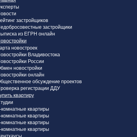
ксперты
овости
ейтинг застройщиков
едобросовестные застройщики
ыписка из ЕГРН онлайн
овостройки
арта новостроек
овостройки Владивостока
овостройки России
бмен новостройки
овостройки онлайн
бщественное обсуждение проектов
роверка регистрации ДДУ
упить квартиру
тудии
-комнатные квартиры
-комнатные квартиры
-комнатные квартиры
-комнатные квартиры
ентхаусы