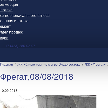
оммерция
потека
ез первоначального взноса
оенная ипотека
емонт
тдел продаж
кции
+7 (423) 280-02-07
Главная
ЖК-Жилые комплексы во Владивостоке
ЖК «Фрегат»
Фрегат,08/08/2018
10.09.2018