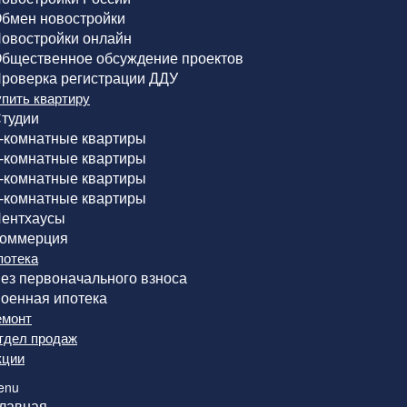
бмен новостройки
овостройки онлайн
бщественное обсуждение проектов
роверка регистрации ДДУ
упить квартиру
тудии
-комнатные квартиры
-комнатные квартиры
-комнатные квартиры
-комнатные квартиры
ентхаусы
оммерция
потека
ез первоначального взноса
оенная ипотека
емонт
тдел продаж
кции
enu
лавная