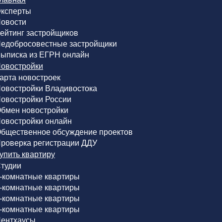
ксперты
овости
ейтинг застройщиков
едобросовестные застройщики
ыписка из ЕГРН онлайн
овостройки
арта новостроек
овостройки Владивостока
овостройки России
бмен новостройки
овостройки онлайн
бщественное обсуждение проектов
роверка регистрации ДДУ
упить квартиру
тудии
-комнатные квартиры
-комнатные квартиры
-комнатные квартиры
-комнатные квартиры
ентхаусы