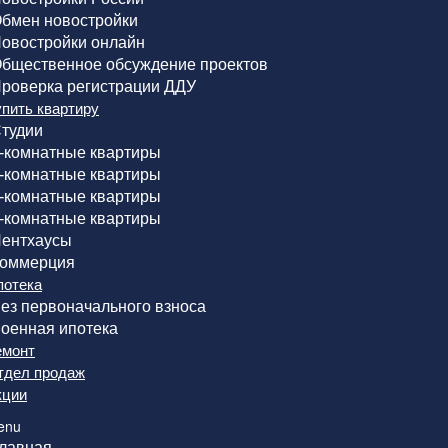
бмен новостройки
овостройки онлайн
бщественное обсуждение проектов
роверка регистрации ДДУ
упить квартиру
тудии
-комнатные квартиры
-комнатные квартиры
-комнатные квартиры
-комнатные квартиры
ентхаусы
оммерция
потека
ез первоначального взноса
оенная ипотека
емонт
тдел продаж
кции
enu
лавная