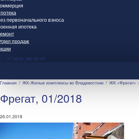
оммерция
потека
ез первоначального взноса
оенная ипотека
емонт
тдел продаж
кции
+7 (423) 280-02-07
Главная
ЖК-Жилые комплексы во Владивостоке
ЖК «Фрегат»
Фрегат, 01/2018
26.01.2018