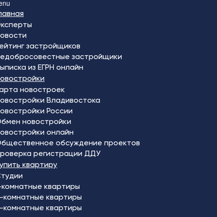
enu
лавная
ксперты
овости
ейтинг застройщиков
едобросовестные застройщики
ыписка из ЕГРН онлайн
овостройки
арта новостроек
овостройки Владивостока
овостройки России
бмен новостройки
овостройки онлайн
бщественное обсуждение проектов
роверка регистрации ДДУ
упить квартиру
тудии
-комнатные квартиры
-комнатные квартиры
-комнатные квартиры