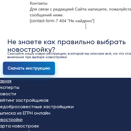
Контакты
Для связи с редакцией Сайта напишите, пожалуйст
сообщений ниже.
[contact-form-7 404 "Не найдено"]
Не знаете как правильно выбрать
новостройку?
Скачайте нашу новую инструкцию, в которой мы описали всё, на что сто
внимание при выборе новостройки
Скачать инструкцию
лавная
ксперты
овости
ейтинг застройщиков
едобросовестные застройщики
ыписка из ЕГРН онлайн
овостройки
арта новостроек