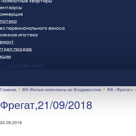
-комнатные квартиры
ентхаусы
оммерция
потека
ез первоначального взноса
оенная ипотека
емонт
тдел продаж
кции
+7 (423) 280-02-07
Главная
ЖК-Жилые комплексы во Владивостоке
ЖК «Фрегат»
Фрегат,21/09/2018
24.09.2018