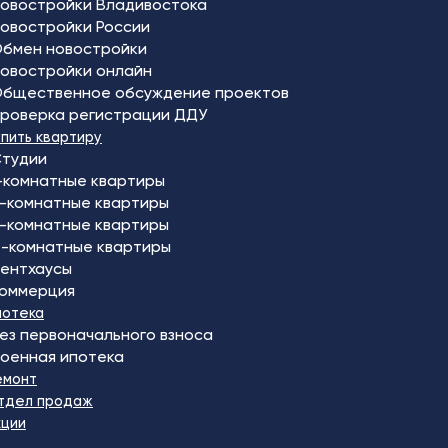
овостройки Владивостока
овостройки России
бмен новостройки
овостройки онлайн
бщественное обсуждение проектов
роверка регистрации ДДУ
упить квартиру
тудии
-комнатные квартиры
-комнатные квартиры
-комнатные квартиры
-комнатные квартиры
ентхаусы
оммерция
потека
ез первоначального взноса
оенная ипотека
емонт
тдел продаж
кции