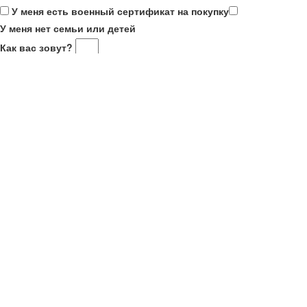
У меня есть военный сертификат на покупку
У меня нет семьи или детей
Как вас зовут?
Ваш номер телефона
Получить результаты
Ваше имя
Номер телефона
Отправить
Действующие акции
Введите номер WhatsApp, на который хотите получать
информацию о старте продаж и акциях застройщиков. Мы
обещаем не названивать
, только полезная информация в Вашем
телефоне!
Узнать наличие квартиры