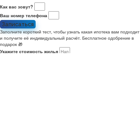
Как вас зовут?
Ваш номер телефона
Записаться
Заполните короткий тест, чтобы узнать какая ипотека вам подходит
и получите её индивидуальный расчёт. Бесплатное одобрение в
подарок 🎁
Укажите стоимость жилья
Какой у вас первоначальный взнос?
Укажите комфортный платёж в месяц
Расскажите о себе
Мне 21-35, я в браке или есть ребенок. Ищу новостройку на
ДВ
У меня второй ребенок старше января 2018. Ищу новостройку
У меня есть военный сертификат на покупку
У меня нет семьи или детей
Как вас зовут?