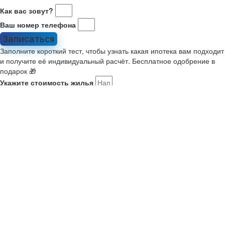
Как вас зовут?
Ваш номер телефона
Записаться
Заполните короткий тест, чтобы узнать какая ипотека вам подходит
и получите её индивидуальный расчёт. Бесплатное одобрение в
подарок 🎁
Укажите стоимость жилья
Какой у вас первоначальный взнос?
Укажите комфортный платёж в месяц
Расскажите о себе
Мне 21-35, я в браке или есть ребенок. Ищу новостройку на
ДВ
У меня второй ребенок старше января 2018. Ищу новостройку
У меня есть военный сертификат на покупку
У меня нет семьи или детей
Как вас зовут?