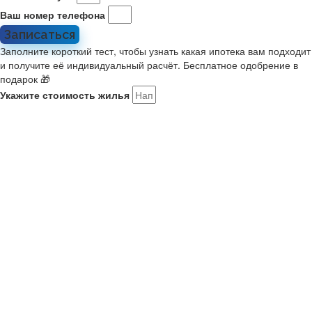
Ваш номер телефона
Записаться
Заполните короткий тест, чтобы узнать какая ипотека вам подходит
и получите её индивидуальный расчёт. Бесплатное одобрение в
подарок 🎁
Укажите стоимость жилья
Какой у вас первоначальный взнос?
Укажите комфортный платёж в месяц
Расскажите о себе
Мне 21-35, я в браке или есть ребенок. Ищу новостройку на
ДВ
У меня второй ребенок старше января 2018. Ищу новостройку
У меня есть военный сертификат на покупку
У меня нет семьи или детей
Как вас зовут?
Ваш номер телефона