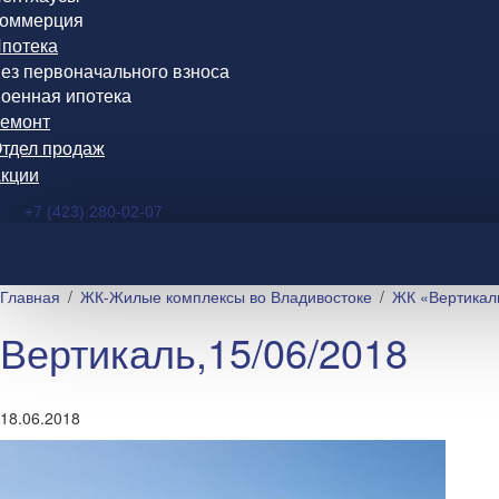
оммерция
потека
ез первоначального взноса
оенная ипотека
емонт
тдел продаж
кции
+7 (423) 280-02-07
Главная
ЖК-Жилые комплексы во Владивостоке
ЖК «Вертикал
Вертикаль,15/06/2018
18.06.2018