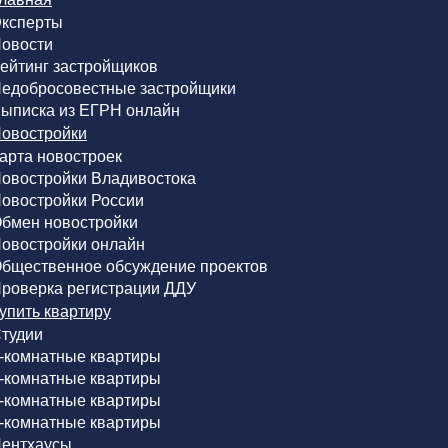
ксперты
овости
ейтинг застройщиков
едобросовестные застройщики
ыписка из ЕГРН онлайн
овостройки
арта новостроек
овостройки Владивостока
овостройки России
бмен новостройки
овостройки онлайн
бщественное обсуждение проектов
роверка регистрации ДДУ
упить квартиру
тудии
-комнатные квартиры
-комнатные квартиры
-комнатные квартиры
-комнатные квартиры
ентхаусы