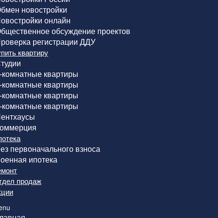
бмен новостройки
овостройки онлайн
бщественное обсуждение проектов
роверка регистрации ДДУ
упить квартиру
тудии
-комнатные квартиры
-комнатные квартиры
-комнатные квартиры
-комнатные квартиры
ентхаусы
оммерция
потека
ез первоначального взноса
оенная ипотека
емонт
тдел продаж
кции
enu
лавная