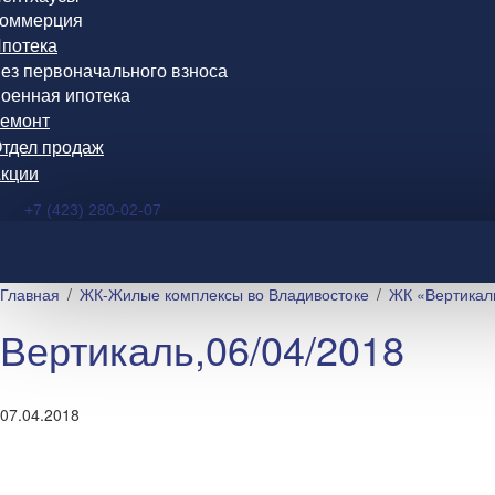
оммерция
потека
ез первоначального взноса
оенная ипотека
емонт
тдел продаж
кции
+7 (423) 280-02-07
Главная
ЖК-Жилые комплексы во Владивостоке
ЖК «Вертикал
Вертикаль,06/04/2018
07.04.2018