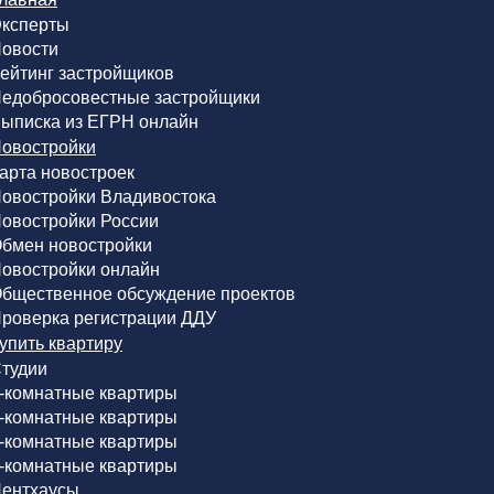
ксперты
овости
ейтинг застройщиков
едобросовестные застройщики
ыписка из ЕГРН онлайн
овостройки
арта новостроек
овостройки Владивостока
овостройки России
бмен новостройки
овостройки онлайн
бщественное обсуждение проектов
роверка регистрации ДДУ
упить квартиру
тудии
-комнатные квартиры
-комнатные квартиры
-комнатные квартиры
-комнатные квартиры
ентхаусы