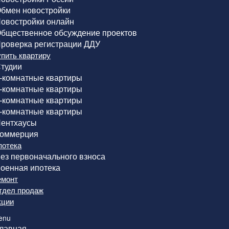
бмен новостройки
овостройки онлайн
бщественное обсуждение проектов
роверка регистрации ДДУ
упить квартиру
тудии
-комнатные квартиры
-комнатные квартиры
-комнатные квартиры
-комнатные квартиры
ентхаусы
оммерция
потека
ез первоначального взноса
оенная ипотека
емонт
тдел продаж
кции
enu
лавная