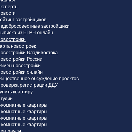
ксперты
овости
ейтинг застройщиков
едобросовестные застройщики
ыписка из ЕГРН онлайн
овостройки
арта новостроек
овостройки Владивостока
овостройки России
бмен новостройки
овостройки онлайн
бщественное обсуждение проектов
роверка регистрации ДДУ
упить квартиру
тудии
-комнатные квартиры
-комнатные квартиры
-комнатные квартиры
-комнатные квартиры
ентхаусы