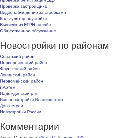
Проверка застройщика
Видеонаблюдение за стройками
Калькулятор неустойки
Выписка из ЕГРН онлайн
Общественное обсуждение
Новостройки по районам
Советский район
Первореченский район
Фрунзенский район
Ленинский район
Первомайский район
г.Артем
Надеждинский р-н
Все новостройки Владивостока
Долгострои
Новостройки России
Комментарии
Алена М.
к записи
ЖК на Сабанеева, 125