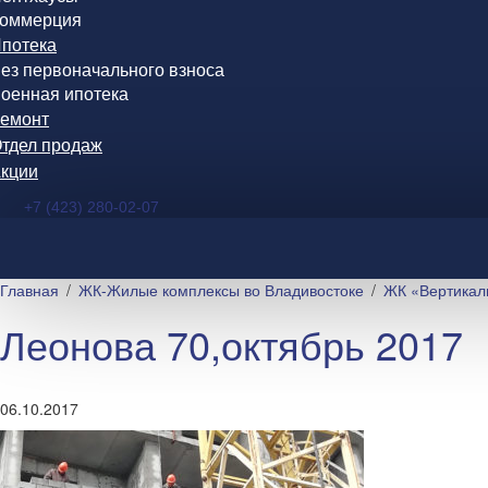
оммерция
потека
ез первоначального взноса
оенная ипотека
емонт
тдел продаж
кции
+7 (423) 280-02-07
Главная
ЖК-Жилые комплексы во Владивостоке
ЖК «Вертикал
Леонова 70,октябрь 2017
06.10.2017