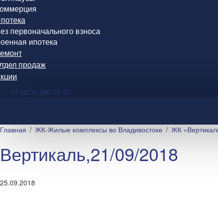
оммерция
потека
ез первоначального взноса
оенная ипотека
емонт
тдел продаж
кции
+7 (423) 280-02-07
Главная
ЖК-Жилые комплексы во Владивостоке
ЖК «Вертикал
Вертикаль,21/09/2018
25.09.2018