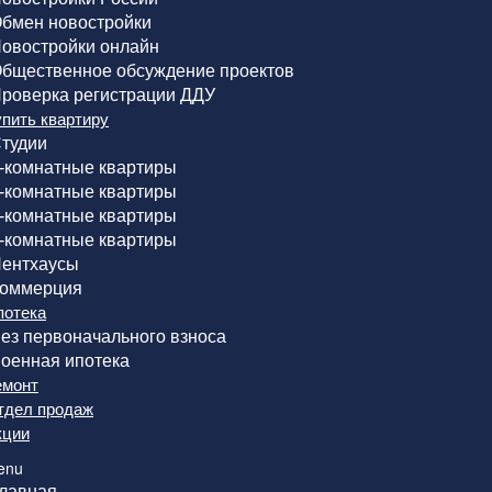
бмен новостройки
овостройки онлайн
бщественное обсуждение проектов
роверка регистрации ДДУ
упить квартиру
тудии
-комнатные квартиры
-комнатные квартиры
-комнатные квартиры
-комнатные квартиры
ентхаусы
оммерция
потека
ез первоначального взноса
оенная ипотека
емонт
тдел продаж
кции
enu
лавная