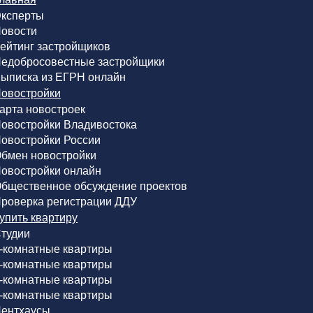
ксперты
овости
ейтинг застройщиков
едобросовестные застройщики
ыписка из ЕГРН онлайн
овостройки
арта новостроек
овостройки Владивостока
овостройки России
бмен новостройки
овостройки онлайн
бщественное обсуждение проектов
роверка регистрации ДДУ
упить квартиру
тудии
-комнатные квартиры
-комнатные квартиры
-комнатные квартиры
-комнатные квартиры
ентхаусы