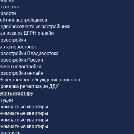
ксперты
овости
ейтинг застройщиков
едобросовестные застройщики
ыписка из ЕГРН онлайн
овостройки
арта новостроек
овостройки Владивостока
овостройки России
бмен новостройки
овостройки онлайн
бщественное обсуждение проектов
роверка регистрации ДДУ
упить квартиру
тудии
-комнатные квартиры
-комнатные квартиры
-комнатные квартиры
-комнатные квартиры
ентхаусы