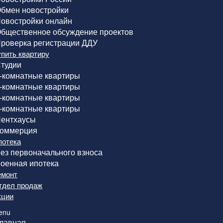
бмен новостройки
овостройки онлайн
бщественное обсуждение проектов
роверка регистрации ДДУ
упить квартиру
тудии
-комнатные квартиры
-комнатные квартиры
-комнатные квартиры
-комнатные квартиры
ентхаусы
оммерция
потека
ез первоначального взноса
оенная ипотека
емонт
тдел продаж
кции
enu
лавная