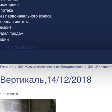
оммерция
потека
ез первоначального взноса
оенная ипотека
емонт
тдел продаж
кции
+7 (423) 280-02-07
Главная
ЖК-Жилые комплексы во Владивостоке
ЖК «Вертикал
Вертикаль,14/12/2018
17.12.2018