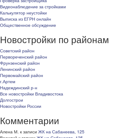
Проверка застройщика
Видеонаблюдение за стройками
Калькулятор неустойки
Выписка из ЕГРН онлайн
Общественное обсуждение
Новостройки по районам
Советский район
Первореченский район
Фрунзенский район
Ленинский район
Первомайский район
г.Артем
Надеждинский р-н
Все новостройки Владивостока
Долгострои
Новостройки России
Комментарии
Алена М.
к записи
ЖК на Сабанеева, 125
Василий
к записи
ЖК на Сабанеева, 125