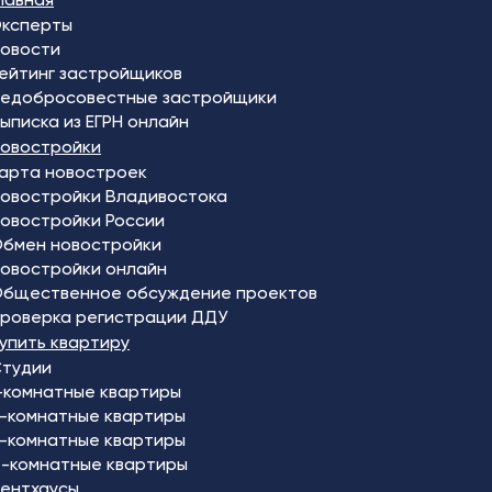
ксперты
овости
ейтинг застройщиков
едобросовестные застройщики
ыписка из ЕГРН онлайн
овостройки
арта новостроек
овостройки Владивостока
овостройки России
бмен новостройки
овостройки онлайн
бщественное обсуждение проектов
роверка регистрации ДДУ
упить квартиру
тудии
-комнатные квартиры
-комнатные квартиры
-комнатные квартиры
-комнатные квартиры
ентхаусы