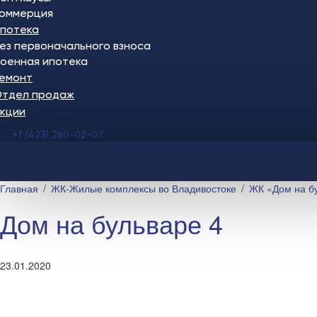
оммерция
потека
ез первоначального взноса
оенная ипотека
емонт
тдел продаж
кции
+7 (423) 280-02-07
Главная
ЖК-Жилые комплексы во Владивостоке
ЖК «Дом на бу
Дом на бульваре 4
23.01.2020