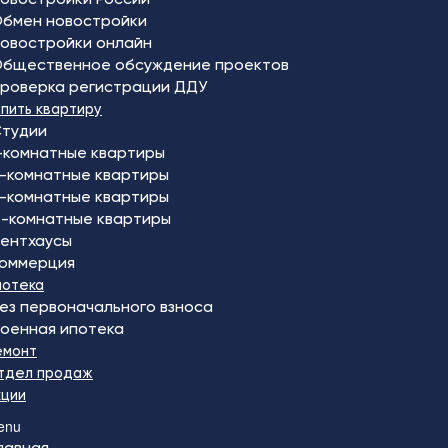
бмен новостройки
овостройки онлайн
бщественное обсуждение проектов
роверка регистрации ДДУ
упить квартиру
тудии
-комнатные квартиры
-комнатные квартиры
-комнатные квартиры
-комнатные квартиры
ентхаусы
оммерция
потека
ез первоначального взноса
оенная ипотека
емонт
тдел продаж
кции
enu
лавная