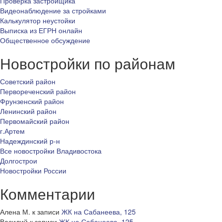
Проверка застройщика
Видеонаблюдение за стройками
Калькулятор неустойки
Выписка из ЕГРН онлайн
Общественное обсуждение
Новостройки по районам
Советский район
Первореченский район
Фрунзенский район
Ленинский район
Первомайский район
г.Артем
Надеждинский р-н
Все новостройки Владивостока
Долгострои
Новостройки России
Комментарии
Алена М.
к записи
ЖК на Сабанеева, 125
Василий
к записи
ЖК на Сабанеева, 125