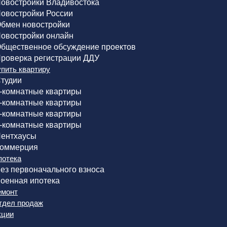
овостройки Владивостока
овостройки России
бмен новостройки
овостройки онлайн
бщественное обсуждение проектов
роверка регистрации ДДУ
упить квартиру
тудии
-комнатные квартиры
-комнатные квартиры
-комнатные квартиры
-комнатные квартиры
ентхаусы
оммерция
потека
ез первоначального взноса
оенная ипотека
емонт
тдел продаж
кции