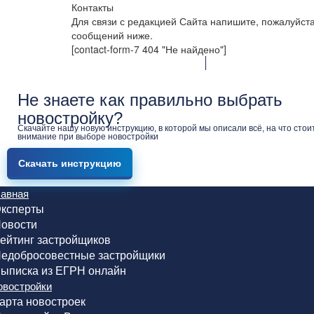
Контакты
Для связи с редакцией Сайта напишите, пожалуйст
сообщений ниже.
[contact-form-7 404 "Не найдено"]
Не знаете как правильно выбрать
новостройку?
Скачайте нашу новую инструкцию, в которой мы описали всё, на что стои
внимание при выборе новостройки
Скачать инструкцию
лавная
ксперты
овости
ейтинг застройщиков
едобросовестные застройщики
ыписка из ЕГРН онлайн
овостройки
арта новостроек