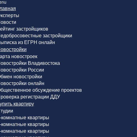
enu
лавная
ксперты
овости
ейтинг застройщиков
едобросовестные застройщики
ыписка из ЕГРН онлайн
овостройки
арта новостроек
овостройки Владивостока
овостройки России
бмен новостройки
овостройки онлайн
бщественное обсуждение проектов
роверка регистрации ДДУ
упить квартиру
тудии
-комнатные квартиры
-комнатные квартиры
-комнатные квартиры