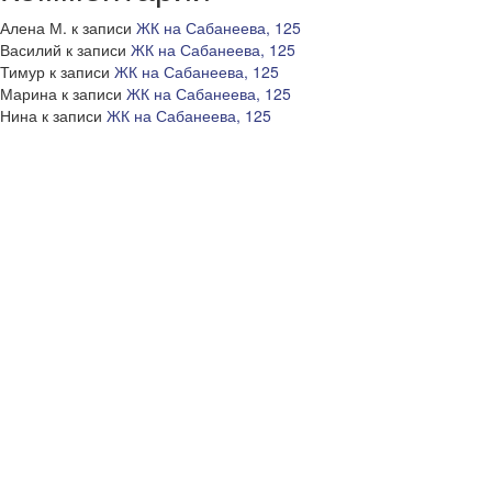
Алена М.
к записи
ЖК на Сабанеева, 125
Василий
к записи
ЖК на Сабанеева, 125
Тимур
к записи
ЖК на Сабанеева, 125
Марина
к записи
ЖК на Сабанеева, 125
Нина
к записи
ЖК на Сабанеева, 125
info@111bashni.ru
7(423) 280-02-07
О Сайте
Наши партнеры
Правила пользования сайтом
Политика конфиденциальности
Справочник дольщика
Юридическая поддержка
Подборка судебных решений
Сравнение договоров на строительство жилья
Жилые комплексы