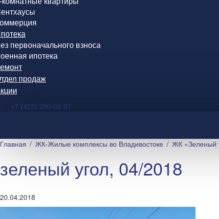
-комнатные квартиры
ентхаусы
оммерция
потека
ез первоначального взноса
оенная ипотека
емонт
тдел продаж
кции
+7 (423) 280-02-07
Главная
ЖК-Жилые комплексы во Владивостоке
ЖК «Зеленый 
зеленый угол, 04/2018
20.04.2018