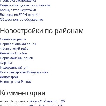
Проверка застройщика
Видеонаблюдение за стройками
Калькулятор неустойки
Выписка из ЕГРН онлайн
Общественное обсуждение
Новостройки по районам
Советский район
Первореченский район
Фрунзенский район
Ленинский район
Первомайский район
г.Артем
Надеждинский р-н
Все новостройки Владивостока
Долгострои
Новостройки России
Комментарии
Алена М.
к записи
ЖК на Сабанеева, 125
Василий
к записи
ЖК на Сабанеева, 125