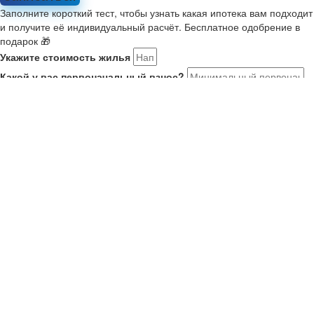
Заполните короткий тест, чтобы узнать какая ипотека вам подходит
и получите её индивидуальный расчёт. Бесплатное одобрение в
подарок 🎁
Укажите стоимость жилья
Какой у вас первоначальный взнос?
Укажите комфортный платёж в месяц
Расскажите о себе
Мне 21-35, я в браке или есть ребенок. Ищу новостройку на
ДВ
У меня второй ребенок старше января 2018. Ищу новостройку
У меня есть военный сертификат на покупку
У меня нет семьи или детей
Как вас зовут?
Ваш номер телефона
Получить результаты
Ваше имя