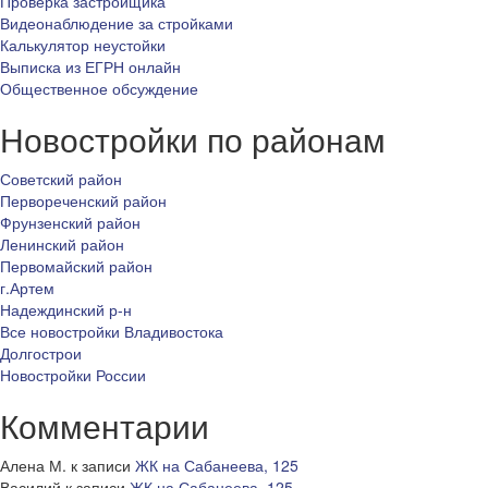
Проверка застройщика
Видеонаблюдение за стройками
Калькулятор неустойки
Выписка из ЕГРН онлайн
Общественное обсуждение
Новостройки по районам
Советский район
Первореченский район
Фрунзенский район
Ленинский район
Первомайский район
г.Артем
Надеждинский р-н
Все новостройки Владивостока
Долгострои
Новостройки России
Комментарии
Алена М.
к записи
ЖК на Сабанеева, 125
Василий
к записи
ЖК на Сабанеева, 125