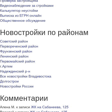
Проверка застройщика
Видеонаблюдение за стройками
Калькулятор неустойки
Выписка из ЕГРН онлайн
Общественное обсуждение
Новостройки по районам
Советский район
Первореченский район
Фрунзенский район
Ленинский район
Первомайский район
г.Артем
Надеждинский р-н
Все новостройки Владивостока
Долгострои
Новостройки России
Комментарии
Алена М.
к записи
ЖК на Сабанеева, 125
Василий
к записи
ЖК на Сабанеева, 125