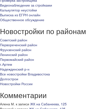
Проверка застройщика
Видеонаблюдение за стройками
Калькулятор неустойки
Выписка из ЕГРН онлайн
Общественное обсуждение
Новостройки по районам
Советский район
Первореченский район
Фрунзенский район
Ленинский район
Первомайский район
г.Артем
Надеждинский р-н
Все новостройки Владивостока
Долгострои
Новостройки России
Комментарии
Алена М.
к записи
ЖК на Сабанеева, 125
Василий
к записи
ЖК на Сабанеева, 125