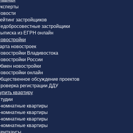
ксперты
овости
ейтинг застройщиков
едобросовестные застройщики
ыписка из ЕГРН онлайн
овостройки
арта новостроек
овостройки Владивостока
овостройки России
бмен новостройки
овостройки онлайн
бщественное обсуждение проектов
роверка регистрации ДДУ
упить квартиру
тудии
-комнатные квартиры
-комнатные квартиры
-комнатные квартиры
-комнатные квартиры
ентхаусы