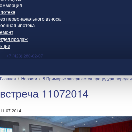
оммерция
потека
ез первоначального взноса
оенная ипотека
емонт
тдел продаж
кции
+7 (423) 280-02-07
Главная
Новости
В Приморье завершается процедура передач
встреча 11072014
11.07.2014