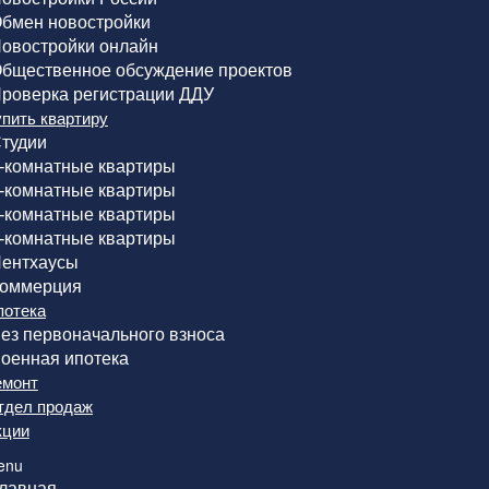
бмен новостройки
овостройки онлайн
бщественное обсуждение проектов
роверка регистрации ДДУ
упить квартиру
тудии
-комнатные квартиры
-комнатные квартиры
-комнатные квартиры
-комнатные квартиры
ентхаусы
оммерция
потека
ез первоначального взноса
оенная ипотека
емонт
тдел продаж
кции
enu
лавная