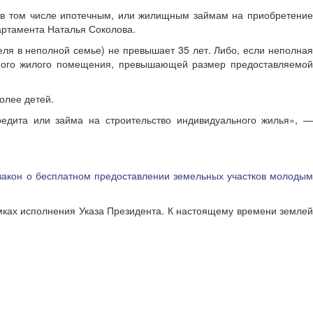
 в том числе ипотечным, или жилищным займам на приобретени
артамента Наталья Соколова.
теля в неполной семье) не превышает 35 лет. Либо, если неполна
емого жилого помещения, превышающей размер предоставляемой
олее детей.
едита или займа на строительство индивидуального жилья», —
закон о бесплатном предоставлении земельных участков молоды
амках исполнения Указа Президента. К настоящему времени земле