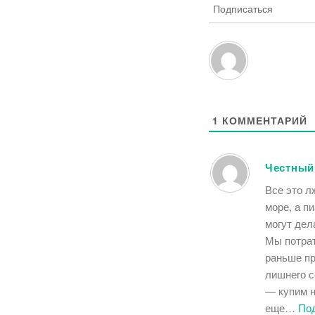
Подписаться
1
КОММЕНТАРИЙ
Честный
Все это л
море, а п
могут дел
Мы потрат
раньше пр
лишнего с
— купим н
еще
…
По