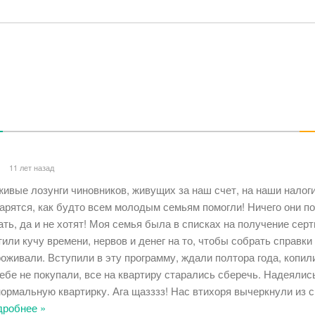
11 лет назад
живые лозунги чиновников, живущих за наш счет, на наши налог
иарятся, как будто всем молодым семьям помогли! Ничего они п
ать, да и не хотят! Моя семья была в списках на получение серт
или кучу времени, нервов и денег на то, чтобы собрать справки 
оживали. Вступили в эту программу, ждали полтора года, копили
ебе не покупали, все на квартиру старались сберечь. Надеялис
ормальную квартирку. Ага щазззз! Нас втихоря вычеркнули из сп
дробнее »