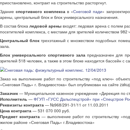
приостановлено, контракт на строительство расторгнут.
Здание
спортивного комплекса
в «
Снеговой пади
» запроектир
арены, центральный блок и блок универсального назначения.
В состав блока
ледовой арены
входят: ледовая арена с полем ра
посетителей комплекса, с местами для зрителей количеством 982 
Центральный блок
трехэтажный с множеством подсобных помеще
зала.
Блок универсального спортивного зала
предназначен для про
зрителей 518 человек, а также в этом блоке находится бассейн с с
Заказ на выполнение работ по строительству «под ключ» объек
«Снеговая Падь» г. Владивостока» был опубликован на сайте zakupk
Заказчик
— Муниципальное казенное учреждение «Дирекция по стро
Исполнитель
—
ФГУП «ГУСС Дальспецстрой» при «Спецстрое Ро
Реквизиты контракта
— №968/291-31/11 от 11.03.2011
Цена контракта
— 531 070 000 руб.
Предмет контракта
— выполнение работ по строительству «под
жилом районе «Снеговая Падь» г.Владивостока»