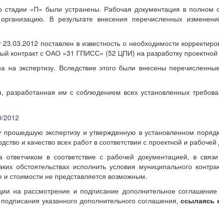
 стадии «П» были устранены. Рабочая документация в полном о
организацию. В результате внесения перечисленных изменени
т 23.03.2012 поставлен в известность о необходимости корректир
ный контракт с ОАО «31 ГПИСС» (52 ЦПИ) на разработку проектной
а на экспертизу. Вследствие этого были внесены перечисленны
я, разработанная им с соблюдением всех установленных требован
ку прошедшую экспертизу и утвержденную в установленном порядке 
ство и качество всех работ в соответствии с проектной и рабочей
ответчиком в соответствие с рабочей документацией, в связи 
аких обстоятельствах исполнить условия муниципального контр
 и стоимости не представляется возможным.
ии на рассмотрение и подписание дополнительное соглашение к
т подписания указанного дополнительного соглашения,
ссылаясь н