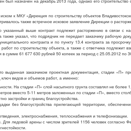
н был назначен на декабрь 2013 года, однако его строительство
 иском к МКУ «Дирекция по строительству объектов Владивостокск
атривалось также встречное исковое заявление Дирекции о расторж
о указанный выше контракт подлежит расторжению в связи с на
 также указал, что подрядчик не передает заказчику рабочую доку
муниципального контракта и по пункту 13.4 контракта за просро
работ по строительству объекта, а также с ответчика подлежит 
 сумме 61 677 630 рублей 50 копеек за период с 25.05.2012 по 30
что выданная заказчиком проектная документация, стадии «П» 
 ключ видов и объемов работ, а именно:
ности. На стадии «П» слой насыпного грунта составлял не более 1
метров вместо 5-11 метров заложенных по стадии «П», вместо сто
но застройки и границ благоустройства.
адки без благоустройства прилегающей территории, обеспечени
тведения, электроснабжения, теплоснабжения и телефонизации.
я. Для ледовой арены с числом зрителей 1156 человек согласно 
гнестойкости.