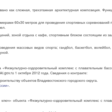
овано как сложная, трехэтажная архитектурная композиция. Функ
змерами 60х30 метров для проведения спортивных соревнований по
чел.
ний, зоной отдыха с кафе, спортивным блоком состоящим из зал
ведения массовых видов спорта; гандбол, баскетбол, волейбол
ауной.
та «Физкультурно-оздоровительный комплекс с плавательным бас
i.gov.ru 1 октября 2012 года. Сведения о контракте:
ительству объектов Владивостокского городского округа.
ссии»
.
 ключ» объекта «Физкультурно-оздоровительный комплекс с пла