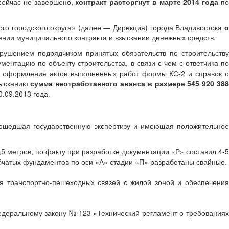
 сейчас не завершено,
контракт расторгнут в марте 2014 года
п
ого городского округа» (далее — Дирекция) города Владивостока
о
ении муниципального контракта и взыскании денежных средств.
рушением подрядчиком принятых обязательств по строительству
ментацию по объекту строительства, в связи с чем с ответчика по
чку оформления актов выполненных работ формы КС-2 и справок о
взысканию
сумма неотработанного аванса в размере 545 920 38
.09.2013 года.
прошедшая государственную экспертизу и имеющая положительное
,5 метров, по факту при разработке документации «Р» составил 4-5
лбчатых фундаментов по оси «А» стадии «П» разработаны свайные.
я транспортно-пешеходных связей с жилой зоной и обеспечения
Федеральному закону № 123 «Технический регламент о требованиях