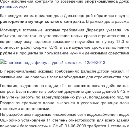
Срок исполнения контракта по возведению
спорткомплекса
долже
решению суда
.
Как следует из материалов дела Дальспецстрой обратился в суд с
расторжении муниципального контракта
. В рамках дела рассм
Мотивируя встречные исковые требования Дирекция указала, чт
объекта, несмотря на установление новых сроков строительства, а
встречному иску подлежит взысканию неустойка по пункту 13.3 
стоимости работ формы КС-3, и за нарушение сроков выполнения 
рублей
и проценты за пользование чужими денежными средствами в
В первоначальных исковых требованиях Дальспецстрой указал, 
заключение, не содержит всех необходимых для строительства под
Геология, выданная на стадии «П» не соответствовала действитель
метров. Были приняты в рабочей документации сваи длиной 8-12 
Не учтены работы по зарегулированию ручья, попадающего под пят
Раздел генерального плана выполнен в условных границах площ
гостевыми автостоянками.
Не разработаны наружные инженерные сети водоснабжения, водоо
Ошибочно установлена 11 степень огнестойкости для всего здани
пожарной безопасности» и СНиП 31-06-2009 требуется 1 степень о