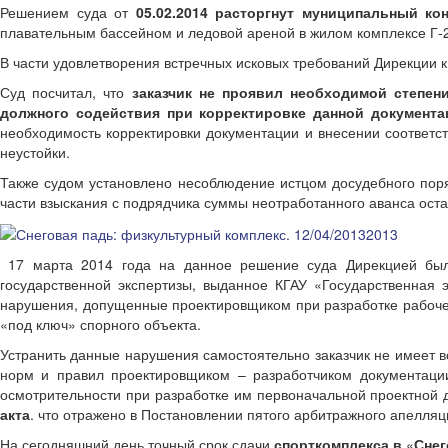
Решением суда от
05.02.2014 расторгнут муниципальный кон
плавательным бассейном и ледовой ареной в жилом комплексе Г-2
В части удовлетворения встречных исковых требований Дирекции к
Суд посчитал, что
заказчик не проявил необходимой степен
должного содействия при корректировке данной документа
необходимость корректировки документации и внесении соответст
неустойки.
Также судом установлено несоблюдение истцом досудебного поряд
части взыскания с подрядчика суммы неотработанного аванса ост
17 марта 2014 года на данное решение суда Дирекцией была
государственной экспертизы, выданное КГАУ «Государственная 
нарушения, допущенные проектировщиком при разработке рабочей
«под ключ» спорного объекта.
Устранить данные нарушения самостоятельно заказчик не имеет в
норм и правил проектировщиком – разработчиком документации
осмотрительности при разработке им первоначальной проектной
акта
. что отражено в Постановлении пятого арбитражного апелляц
На сегодняшний день точный срок сдачи
спорткомплекса в
«
Снег