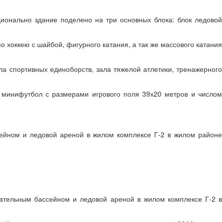
ционально здание поделено на три основных блока: блок ледово
 хоккею с шайбой, фигурного катания, а так же массового катани
а спортивных единоборств, зала тяжелой атлетики, тренажерног
, минифутбол с размерами игрового поля 39х20 метров и число
сейном и ледовой ареной в жилом комплексе Г-2 в жилом районе
вательным бассейном и ледовой ареной в жилом комплексе Г-2 