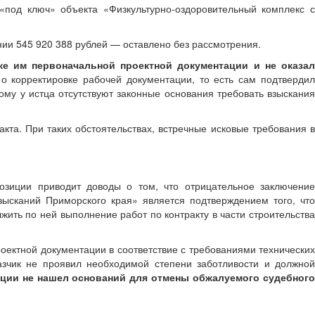
«под ключ» объекта «Физкультурно-оздоровительный комплекс 
ании 545 920 388 рублей — оставлено без рассмотрения.
ке им первоначальной проектной документации и не оказа
 о корректировке рабочей документации, то есть сам подтверди
ому у истца отсутствуют законные основания требовать взыскания
кта. При таких обстоятельствах, встречные исковые требования в
зиции приводит доводы о том, что отрицательное заключение
зысканий Приморского края» является подтверждением того, что
ть по ней выполнение работ по контракту в части строительства
оектной документации в соответствие с требованиями технических
азчик не проявил необходимой степени заботливости и должной
ции не нашел оснований для отмены обжалуемого судебног