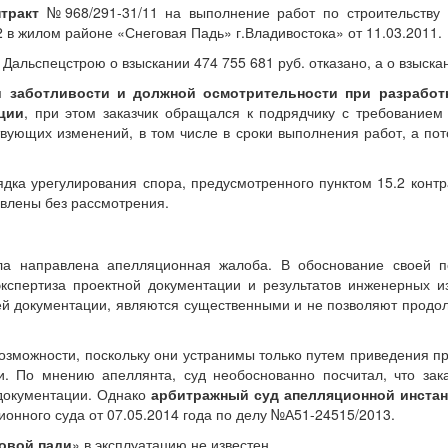
тракт
№968/291-31/11 на выполнение работ по строительству 
 в жилом районе «Снеговая Падь» г.Владивостока» от 11.03.2011.
 Дальспецстрою о взыскании 474 755 681 руб. отказано, а о взыск
и заботливости и должной осмотрительности при разработ
ции
, при этом заказчик обращался к подрядчику с требованием
вующих изменений, в том числе в сроки выполнения работ, а пот
ка урегулирования спора, предусмотренного пунктом 15.2 контра
авлены без рассмотрения.
 направлена апелляционная жалоба. В обоснование своей по
экспертиза проектной документации и результатов инженерных и
 документации, являются существенными и не позволяют продолжи
озможности, поскольку они устранимы только путем приведения пр
. По мнению апеллянта, суд необоснованно посчитал, что зак
 документации. Однако
арбитражный суд апелляционной инстан
ионного суда от 07.05.2014 года по делу №А51-24515/2013.
овой пади
» в эксплуатацию не известен.