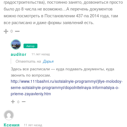
градостроительства), постоянно занято, дозвониться просто
было до 8 числа не возможно…А перечень документов
можно посмотреть в Постановлении 437-па 2014 года, там
все расписано и даже формы заявлений есть.
0
Автор
auditor
11 лет назад
Ответить на
Дарья
Здесь все расписали — куда подавать документы, куда
звонить по вопросам.
http://www.111bashni.ru/sotsialnyie-programmyi/jilye-molodoy-
seme-sotsialnyie-programmyi/dopolnitelnaya-informatsiya-o-
prieme-zayavleniy.htm
0
Ксения
11 лет назад