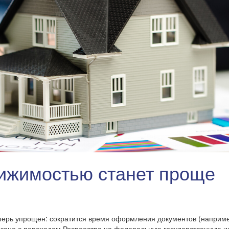
ижимостью станет проще
еперь упрощен: сократится время оформления документов (наприме
связано с переходом Росреестра на федеральную государственную