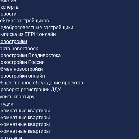
ксперты
овости
ейтинг застройщиков
едобросовестные застройщики
ыписка из ЕГРН онлайн
овостройки
арта новостроек
овостройки Владивостока
овостройки России
бмен новостройки
овостройки онлайн
бщественное обсуждение проектов
роверка регистрации ДДУ
упить квартиру
тудии
-комнатные квартиры
-комнатные квартиры
-комнатные квартиры
-комнатные квартиры
ентхаусы