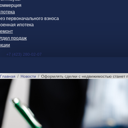
оммерция
потека
ез первоначального взноса
оенная ипотека
емонт
тдел продаж
кции
+7 (423) 280-02-07
Главная
Новости
Оформлять сделки с недвижимостью станет 