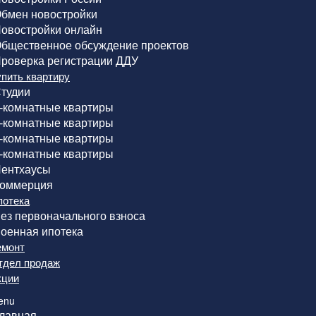
бмен новостройки
овостройки онлайн
бщественное обсуждение проектов
роверка регистрации ДДУ
упить квартиру
тудии
-комнатные квартиры
-комнатные квартиры
-комнатные квартиры
-комнатные квартиры
ентхаусы
оммерция
потека
ез первоначального взноса
оенная ипотека
емонт
тдел продаж
кции
enu
лавная