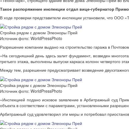
«ТехноПарк», строящего здание возле дома Элеоноры Прей во Вл
Такое распоряжение инспекции отдал вице-губернатор Примо
В ходе проверки представители инспекции установили, что ООО «
Стройка рядом с домом Элеоноры Прей
Источник фото: WorldPressPhoto
Разрешение компании выдано на строительство гаража в Почтовом
«На сегодняшний день здесь залит фундамент, возведен многоэта
третьего этажа, выполнены выпуски каркаса колонн четвертого эт
Между тем, разрешение предусматривает возведение двухэтажног
Стройка рядом с домом Элеоноры Прей
Источник фото: WorldPressPhoto
«Инспекцией подано исковое заявление в Арбитражный суд Примо
объекта в соответствии с параметрами, установленными разрешен
Арбитражный суд удовлетворил эти меры и потребовал приостанови
Стройка рядом с домом Элеоноры Прей