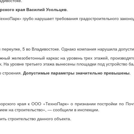
адивостоке.
рского края Василий Усольцев
.
ТехноПарк» грубо нарушает требования градостроительного законо
 переулке, 5 во Владивостоке. Однако компания нарушила допуст
жный железобетонный каркас на уровень трех этажей, производят
аж. На уровне третьего этажа вынесены площадки под устройство б
о строения.
Допустимые параметры значительно превышены
.
рского края к ООО «ТехноПарк» о признании постройки по Почто
ием на строительство», — сообщили в инспекции.
ть строительство данного объекта.