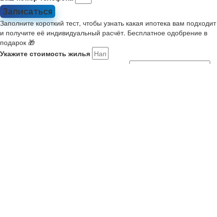
Записаться
Заполните короткий тест, чтобы узнать какая ипотека вам подходит
и получите её индивидуальный расчёт. Бесплатное одобрение в
подарок 🎁
Укажите стоимость жилья
Какой у вас первоначальный взнос?
Укажите комфортный платёж в месяц
Расскажите о себе
Мне 21-35, я в браке или есть ребенок. Ищу новостройку на
ДВ
У меня второй ребенок старше января 2018. Ищу новостройку
У меня есть военный сертификат на покупку
У меня нет семьи или детей
Как вас зовут?
Ваш номер телефона
Получить результаты