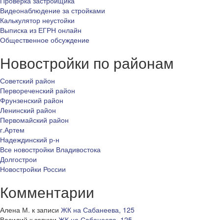
Проверка застройщика
Видеонаблюдение за стройками
Калькулятор неустойки
Выписка из ЕГРН онлайн
Общественное обсуждение
Новостройки по районам
Советский район
Первореченский район
Фрунзенский район
Ленинский район
Первомайский район
г.Артем
Надеждинский р-н
Все новостройки Владивостока
Долгострои
Новостройки России
Комментарии
Алена М.
к записи
ЖК на Сабанеева, 125
Василий
к записи
ЖК на Сабанеева, 125