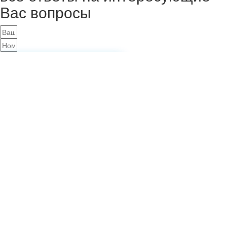
Вас вопросы
Записаться на экскурсию
Заказать оценку
Записаться на экскурсию
Как вас зовут?
Ваш номер телефона
Записаться
Заполните короткий тест, чтобы узнать какая ипотека вам подходит
и получите её индивидуальный расчёт. Бесплатное одобрение в
подарок 🎁
Укажите стоимость жилья