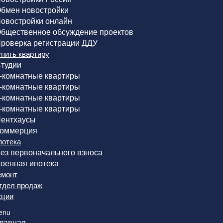
бмен новостройки
овостройки онлайн
бщественное обсуждение проектов
роверка регистрации ДДУ
упить квартиру
тудии
-комнатные квартиры
-комнатные квартиры
-комнатные квартиры
-комнатные квартиры
ентхаусы
оммерция
потека
ез первоначального взноса
оенная ипотека
емонт
тдел продаж
кции
enu
лавная