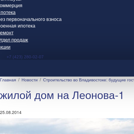
оммерция
потека
ез первоначального взноса
оенная ипотека
емонт
тдел продаж
кции
+7 (423) 280-02-07
Главная
Новости
Строительство во Владивостоке: будущие го
жилой дом на Леонова-1
25.08.2014