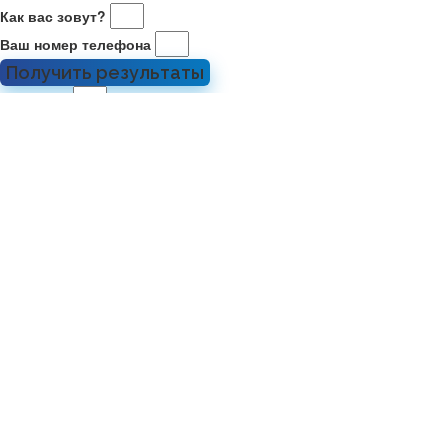
Как вас зовут?
Ваш номер телефона
Получить результаты
Ваше имя
Номер телефона
Отправить
Действующие акции
Введите номер WhatsApp, на который хотите получать
информацию о старте продаж и акциях застройщиков. Мы
обещаем не названивать
, только полезная информация в Вашем
телефоне!
Узнать наличие квартиры
Главная