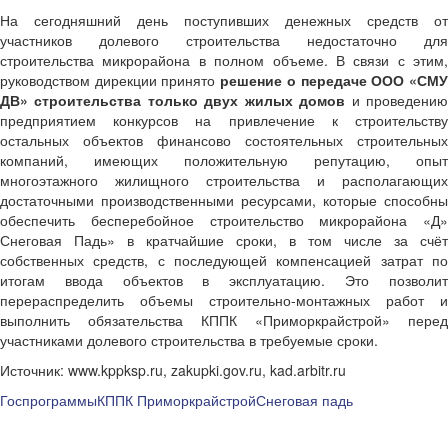
На сегодняшний день поступивших денежных средств от
участников долевого строительства недостаточно для
строительства микрорайона в полном объеме. В связи с этим,
руководством дирекции принято
решение о передаче ООО «СМ
ДВ» строительства только двух жилых домов
и проведени
предприятием конкурсов на привлечение к строительству
остальных объектов финансово состоятельных строительных
компаний, имеющих положительную репутацию, опыт
многоэтажного жилищного строительства и располагающих
достаточными производственными ресурсами, которые способны
обеспечить бесперебойное строительство микрорайона «Д»
Снеговая Падь» в кратчайшие сроки, в том числе за счёт
собственных средств, с последующей компенсацией затрат по
итогам ввода объектов в эксплуатацию. Это позволит
перераспределить объемы строительно-монтажных работ и
выполнить обязательства КППК «Приморкрайстрой» перед
участниками долевого строительства в требуемые сроки.
Источник: www.kppksp.ru, zakupki.gov.ru, kad.arbitr.ru
Госпрограммы
КППК Приморкрайстрой
Снеговая падь