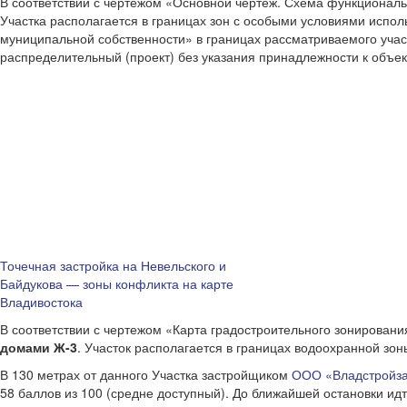
В соответствии с чертежом «Основной чертеж. Схема функционал
Участка располагается в границах зон с особыми условиями испол
муниципальной собственности» в границах рассматриваемого уч
распределительный (проект) без указания принадлежности к объек
Точечная застройка на Невельского и
Байдукова — зоны конфликта на карте
Владивостока
В соответствии с чертежом «Карта градостроительного зонировани
домами Ж-3
. Участок располагается в границах водоохранной зон
В 130 метрах от данного Участка застройщиком
ООО «Владстройза
58 баллов из 100 (средне доступный). До ближайшей остановки ид