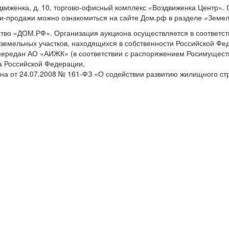
Воздвиженка, д. 10, торгово-офисный комплекс «Воздвиженка Центр»
ли-продажи можно ознакомиться на сайте Дом.рф в разделе «Земел
тво «ДОМ.РФ». Организация аукциона осуществляется в соответс
земельных участков, находящихся в собственности Российской Фе
ок передан АО «АИЖК» (в соответствии с распоряжением Росимущес
та Российской Федерации,
кона от 24.07.2008 № 161-ФЗ «О содействии развитию жилищного ст