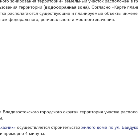
ьного зонирования территории» земельный участок расположен в 
ьзования территории (
водоохранная зона
). Согласно «Карте пла
астка располагаются существующие и планируемые объекты инжен
там федерального, регионального и местного значения.
я Владивостокского городского округа» территория участка распол
ы.
казчик»
осуществляется строительство
жилого дома по ул. Байдуко
ти примерно 4 минуты.