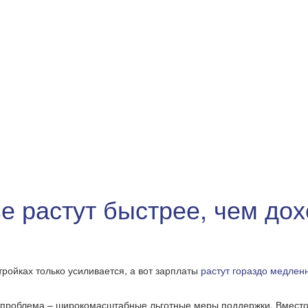
е растут быстрее, чем до
тройках только усиливается, а вот зарплаты
растут гораздо медлен
проблема – широкомасштабные льготные меры поддержки. Вместо т