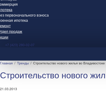
оммерция
потека
ез первоначального взноса
оенная ипотека
емонт
тдел продаж
кции
+7 (423) 280-02-07
Главная
Тренды
Строительство нового жилья во Владивостоке
Строительство нового жил
21.03.2013