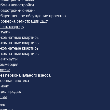
бмен новостройки
овостройки онлайн
бщественное обсуждение проектов
роверка регистрации ДДУ
упить квартиру
тудии
-комнатные квартиры
-комнатные квартиры
-комнатные квартиры
-комнатные квартиры
ентхаусы
оммерция
потека
ез первоначального взноса
оенная ипотека
емонт
тдел продаж
кции
enu
лавная