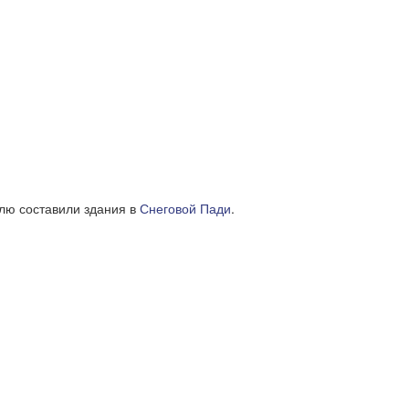
олю составили здания в
Снеговой Пади
.