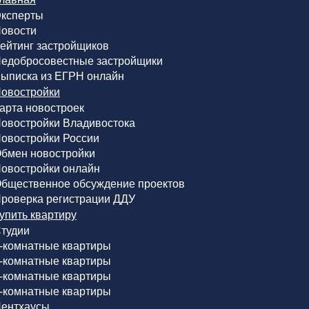
ксперты
овости
ейтинг застройщиков
едобросовестные застройщики
ыписка из ЕГРН онлайн
овостройки
арта новостроек
овостройки Владивостока
овостройки России
бмен новостройки
овостройки онлайн
бщественное обсуждение проектов
роверка регистрации ДДУ
упить квартиру
тудии
-комнатные квартиры
-комнатные квартиры
-комнатные квартиры
-комнатные квартиры
ентхаусы