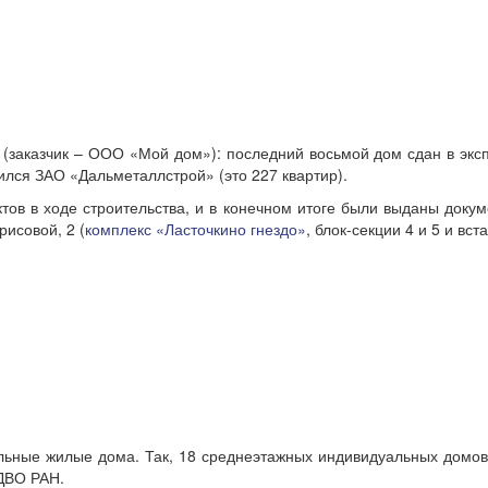
(заказчик – ООО «Мой дом»): последний восьмой дом сдан в эксп
ился ЗАО «Дальметаллстрой» (это 227 квартир).
тов в ходе строительства, и в конечном итоге были выданы докум
исовой, 2 (
комплекс «Ласточкино гнездо»
, блок-секции 4 и 5 и вст
льные жилые дома. Так, 18 среднеэтажных индивидуальных домо
 ДВО РАН.