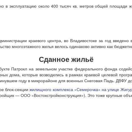
но в эксплуатацию около 400 тысяч кв. метров общей площади ж
дминистрации краевого центра, во Владивостоке за год введено 
ьство многоэтажного жилья велось одинаково активно как бюджет
Сданное жильё
ухте Патрокл на земельном участке федерального фонда содейст
жных дома, которые возводились в рамках краевой целевой прогр
нувшем году в микрорайоне для военных Снеговая Падь. ДВФУ до
ре блок-секции
жилищного комплекса «Семерочка» на улице Жигур
ройщик — ООО «Востокстройконструкция»). Это тоже крупные объе