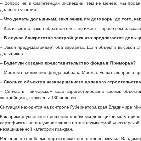
– Вопрос не в компетенции инспекции, тем не менее, мы проан
долевого участия.
– Что делать дольщикам, заключившим договоры до того, ка
– Как известно, закон обратной силы не имеет – право воспользо
– В случае банкротства застройщика что предлагается дольщ
– Закон предусматривает оба варианта. Если объект в высокой с
дольщиков.
– Будет ли создано представительство фонда в Приморье?
– Местом нахождения фонда выбрана Москва. Решать вопрос о пред
– Сколько объектов незавершённого долевого строительства
– Сейчас в Приморском крае зарегистрировано восемь объектов
застройщика, включены 130 человек.
Ситуация находится на контроле Губернатора края Владимира Ми
Как пример успешного решения проблемы дольщиков могу привест
сертификаты на получение жилья по так называемой «шахтерской п
незащищенной категории граждан.
Решение по проблеме партизанских долгостроев озвучил Владимир