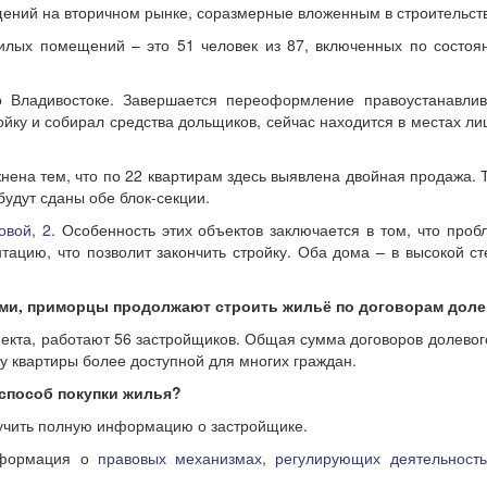
ний на вторичном рынке, соразмерные вложенным в строительство
лых помещений – это 51 человек из 87, включенных по состоян
 Владивостоке. Завершается переоформление правоустанавли
ройку и собирал средства дольщиков, сейчас находится в местах л
нена тем, что по 22 квартирам здесь выявлена двойная продажа. 
будут сданы обе блок-секции.
овой, 2
. Особенность этих объектов заключается в том, что про
тацию, что позволит закончить стройку. Оба дома – в высокой ст
и, приморцы продолжают строить жильё по договорам долево
бъекта, работают 56 застройщиков. Общая сумма договоров долево
ку квартиры более доступной для многих граждан.
способ покупки жилья?
олучить полную информацию о застройщике.
нформация о
правовых механизмах, регулирующих деятельность