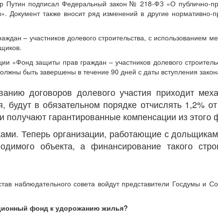
р Путин подписал Федеральный закон № 218-ФЗ «О публично-пра
в». Документ также вносит ряд изменений в другие нормативно-п
аждан – участников долевого строительства, с использованием м
йщиков.
ии «Фонд защиты прав граждан – участников долевого строитель
лжны быть завершены в течение 90 дней с даты вступления закона
ванию договоров долевого участия приходит меха
, будут в обязательном порядке отчислять 1,2% о
ки получают гарантированные компенсации из этого 
ами. Теперь организации, работающие с дольщиками
димого объекта, а финансирование такого строи
остав наблюдательного совета войдут представители Госдумы и С
ационный фонд к удорожанию жилья?