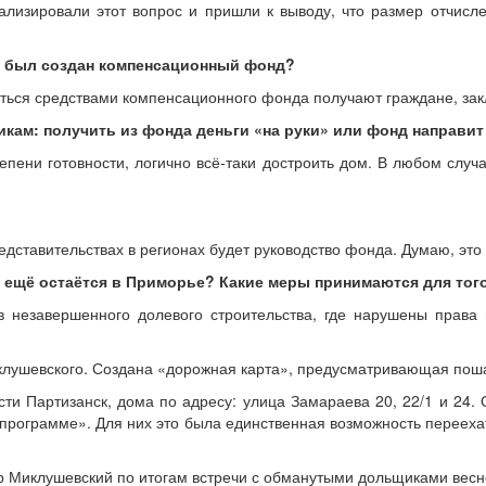
ализировали этот вопрос и пришли к выводу, что размер отчисл
к был создан компенсационный фонд?
ваться средствами компенсационного фонда получают граждане, за
икам: получить из фонда деньги «на руки» или фонд направит
тепени готовности, логично всё-таки достроить дом. В любом слу
ставительствах в регионах будет руководство фонда. Думаю, это б
 ещё остаётся в Приморье? Какие меры принимаются для тог
 незавершенного долевого строительства, где нарушены права 
клушевского. Создана «дорожная карта», предусматривающая пош
и Партизанск, дома по адресу: улица Замараева 20, 22/1 и 24. 
рограмме». Для них это была единственная возможность переехать
 Миклушевский по итогам встречи с обманутыми дольщиками весно