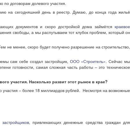
 по договорам долевого участия.
ию на сегодняшний день в реестр. Думаю, до конца года жильё
вающих документов и скоро достройкой дома займётся
краево
ишения свободы, а мы распутываем тот клубок проблем, который о
Тем не менее, скоро будет получено разрешение на строительство
блемы сам себе создал застройщик,
ООО «Строитель»
. Сейчас м
епени готовности, самая сложная часть работы – это техническое
го участия. Насколько развит этот рынок в крае?
го участия – более 18 миллиардов рублей. Несмотря на возможные
 застройщиков
, привлекающих денежные средства граждан дл