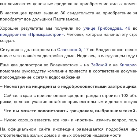
выплачиваются денежные средства на приобретение жилых помеще
В настоящее время выдано 30 свидетельств на приобретение жи
приобретут все дольщики Партизанска.
Хорошие результаты мы получили по
улице Грибоедова, 46
во
предприятие «Примкрайстрой»
. Человек, который начинал эту ст
создал.
Ситуация с долгостроем на
Славянской, 17
во Владивостоке ослож
после чего начнётся достройка дома. Надеюсь, в следующем году 
Ещё два долгостроя во Владивостоке – на
Зейской
и на
Кипарис
помогаем руководству компании привести в соответствие докумен
присоединение к сетям водоснабжения.
– Несмотря на инциденты с недобросовестными застройщикам
– Сейчас в крае с привлечением средств граждан строится 102 о
риски, долевое участие остаётся привлекательным и делает покуп
– Что вы можете посоветовать гражданам, выбравшим такой 
– Нужно хорошо взвесить все «за» и «против», изучить вопрос, п
На официальном сайте инспекции размещается подробная и
строительства жилых домов и иных объектов недвижимости.