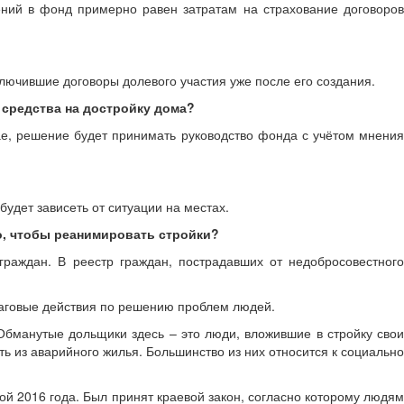
ений в фонд примерно равен затратам на страхование договоров
ключившие договоры долевого участия уже после его создания.
 средства на достройку дома?
чае, решение будет принимать руководство фонда с учётом мнения
удет зависеть от ситуации на местах.
о, чтобы реанимировать стройки?
граждан. В реестр граждан, пострадавших от недобросовестного
аговые действия по решению проблем людей.
Обманутые дольщики здесь – это люди, вложившие в стройку свои
 из аварийного жилья. Большинство из них относится к социально
й 2016 года. Был принят краевой закон, согласно которому людям