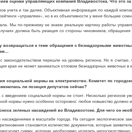
иев оценки управляющих компаний Владивостока. Что это за 
ов учета и так далее. Объективная информация по каждой компан
рейтинги «управляек», но в их объективности у меня большие сомн
тала. Мы по-прежнему не знаем реальную картину работы управл
лучаях должна быть реакция со стороны чиновников, обращения 
оду возвращаться к теме обращения с безнадзорными животн
вам…
с законодательством перешли на уровень региона. Но я считаю,
я края не может заниматься отловом безнадзорных животных в ка
ия социальной нормы на электричество. Комитет по городск
зменилась ли позиция депутатов сейчас?
 с введением социальной нормы не стоит. Несколько регионов уже
ьной нормы нужно особенно осторожно: любое новшество должно 
носа зеленых насаждений во Владивостоке. Для чего он нео
насаждениями в масштабе города. На сегодня экологическое зако
ткновения становится количество документов, которые заявитель 
евосходит сумму, которую необходимо уплатить непосредственно 