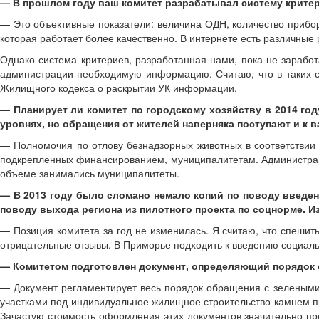
— В прошлом году ваш комитет разрабатывал систему критер
— Это объективные показатели: величина ОДН, количество прибор
которая работает более качественно. В интернете есть различные 
Однако система критериев, разработанная нами, пока не зарабо
администрации необходимую информацию. Считаю, что в таких с
Жилищного кодекса о раскрытии УК информации.
— Планирует ли комитет по городскому хозяйству в 2014 г
уровнях, но обращения от жителей наверняка поступают и к 
— Полномочия по отлову безнадзорных животных в соответствии 
подкрепленных финансированием, муниципалитетам. Администраци
объеме занимались муниципалитеты.
— В 2013 году было сломано немало копий по поводу введен
поводу выхода региона из пилотного проекта по соцнорме. И
— Позиция комитета за год не изменилась. Я считаю, что спешить
отрицательные отзывы. В Приморье подходить к введению социал
— Комитетом подготовлен документ, определяющий порядок с
— Документ регламентирует весь порядок обращения с зелеными 
участками под индивидуальное жилищное строительство камнем пре
Зачастую стоимость оформления этих документов значительно пр