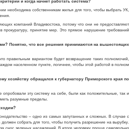
критерии и когда начнет работать система?
ии необходима собственникам жилья для того, чтобы выбрать УК,
ения.
яющих компаний Владивостока, потому что они не предоставляют
в прокуратуру, принятие мер. Это прямое нарушение требований
ыми? Понятно, что все решения принимаются на вышестоящих
 что правильным вариантом будет возвращение таких полномочий,
ждом населенном пункте, логичнее, чтобы этой работой в полном
ому хозяйству обращался к губернатору Приморского края по
 опробовали эту систему на себе, были как положительные, так и
иметь разумные пределы.
бходим?
нодательство – одно из самых запутанных и сложных. В случае с
должен собрать для того, чтобы получить разрешение на вырубку.
за снос зеленых насаждений. В итоге человеку проще самовольно