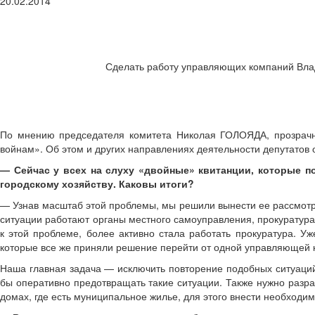
20.02.2014
Сделать работу управляющих компаний Влади
По мнению председателя комитета Николая ГОЛОЯДА, прозрачно
войнам». Об этом и других направлениях деятельности депутатов о
— Сейчас у всех на слуху «двойные» квитанции, которые п
городскому хозяйству. Каковы итоги?
— Узнав масштаб этой проблемы, мы решили вынести ее рассмотрен
ситуации работают органы местного самоуправления, прокуратура 
к этой проблеме, более активно стала работать прокуратура. У
которые все же приняли решение перейти от одной управляющей к
Наша главная задача — исключить повторение подобных ситуаций
бы оперативно предотвращать такие ситуации. Также нужно разр
домах, где есть муниципальное жилье, для этого внести необход