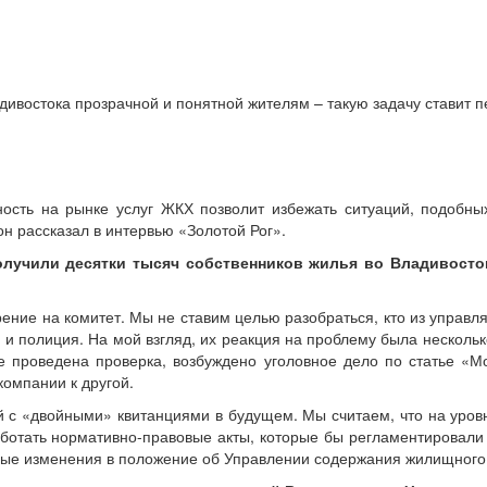
востока прозрачной и понятной жителям – такую задачу ставит пе
сть на рынке услуг ЖКХ позволит избежать ситуаций, подобны
н рассказал в интервью «Золотой Рог».
олучили десятки тысяч собственников жилья во Владивосто
ие на комитет. Мы не ставим целью разобраться, кто из управляю
и полиция. На мой взгляд, их реакция на проблему была нескольк
же проведена проверка, возбуждено уголовное дело по статье «М
омпании к другой.
 с «двойными» квитанциями в будущем. Мы считаем, что на уров
аботать нормативно-правовые акты, которые бы регламентировали
имые изменения в положение об Управлении содержания жилищного