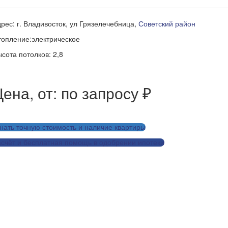
рес: г. Владивосток, ул Грязелечебница,
Советский район
опление:электрическое
сота потолков: 2,8
ена, от: по запросу ₽
нать точную стоимость и наличие квартиры
счёт и бесплатная помощь в одобрении ипотеки
Заказать дизайн-проект для этой квартиры
Рассчитать ремонт для этой квартиры