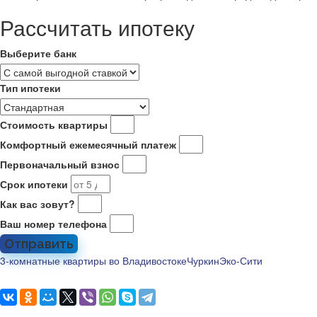
Рассчитать ипотеку
Выберите банк
Тип ипотеки
Стоимость квартиры
Комфортный ежемесячный платеж
Первоначальный взнос
Срок ипотеки
Как вас зовут?
Ваш номер телефона
Отправить
3-комнатные квартиры во Владивостоке
Чуркин
Эко-Сити