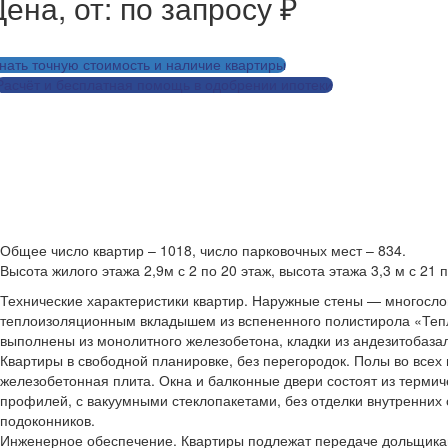
ена, от: по запросу ₽
нать точную стоимость и наличие квартиры
Расчёт и бесплатная помощь в одобрении ипотеки
Заказать дизайн-проект для этой кв
Рассчитать ремонт для этой кварт
Общее число квартир – 1018, число парковочных мест – 834.
Высота жилого этажа 2,9м с 2 по 20 этаж, высота этажа 3,3 м с 21 п
Технические характеристики квартир. Наружные стены — многосло
теплоизоляционным вкладышем из вспененного полистирола «Теп
выполнены из монолитного железобетона, кладки из андезитобазал
Квартиры в свободной планировке, без перегородок. Полы во все
железобетонная плита. Окна и балконные двери состоят из терми
профилей, с вакуумными стеклопакетами, без отделки внутренних 
подоконников.
Инженерное обеспечение. Квартиры подлежат передаче дольщикам