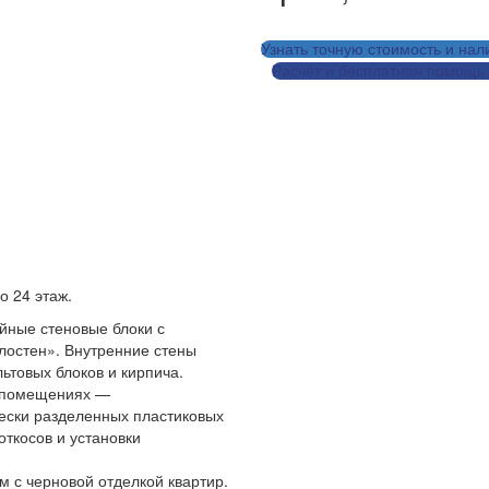
Узнать точную стоимость и нал
Расчёт и бесплатная помощь 
Заказ
артиры
Ра
иры
о 24 этаж.
йные стеновые блоки с
лостен». Внутренние стены
ьтовых блоков и кирпича.
х помещениях —
чески разделенных пластиковых
откосов и установки
 с черновой отделкой квартир.