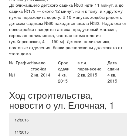
До ближайшего детского садика №60 идти 11 минут, а до
садика №179 — около 12 минут, но и к тому, и к другому
нужно переходить дорогу. В 10 минутах ходьбы рядом с
детским садиком №60 находится школа №32. Недалеко от
новостройки находятся аптека, продуктовый магазин,
взрослая поликлиника, частная стоматология
(ул.Херсонская, 4 — 150 м). Детская поликлиника,
почтовые отделения, банки расположены далековато от
этого дома.
№
График
Начало
Срок
в т.ч.
Дата
стройки
сдачи
перенесено
сдачи
№1
2 кв. 2014
4 кв.
2 кв. 2015
4 кв.
2015
2015
Ход строительства,
новости о ул. Елочная, 1
12/2015
11/2015