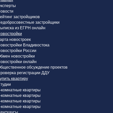
ксперты
овости
ейтинг застройщиков
едобросовестные застройщики
ыписка из ЕГРН онлайн
овостройки
арта новостроек
овостройки Владивостока
овостройки России
бмен новостройки
овостройки онлайн
бщественное обсуждение проектов
роверка регистрации ДДУ
упить квартиру
тудии
-комнатные квартиры
-комнатные квартиры
-комнатные квартиры
-комнатные квартиры
ентхаусы