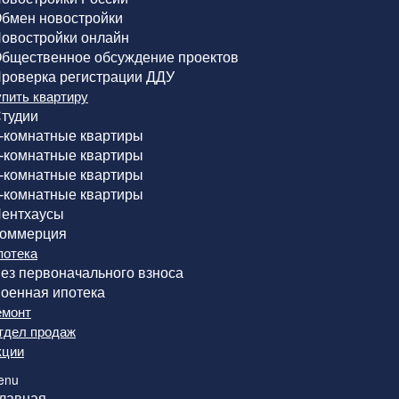
бмен новостройки
овостройки онлайн
бщественное обсуждение проектов
роверка регистрации ДДУ
упить квартиру
тудии
-комнатные квартиры
-комнатные квартиры
-комнатные квартиры
-комнатные квартиры
ентхаусы
оммерция
потека
ез первоначального взноса
оенная ипотека
емонт
тдел продаж
кции
enu
лавная