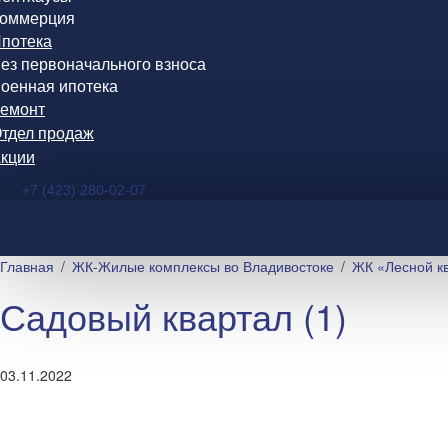
оммерция
потека
ез первоначального взноса
оенная ипотека
емонт
тдел продаж
кции
+7 (423) 280-02-07
Главная
ЖК-Жилые комплексы во Владивостоке
ЖК «Лесной кв
Садовый квартал (1)
03.11.2022