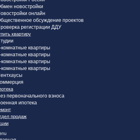
бмен новостройки
овостройки онлайн
бщественное обсуждение проектов
роверка регистрации ДДУ
упить квартиру
тудии
-комнатные квартиры
-комнатные квартиры
-комнатные квартиры
-комнатные квартиры
ентхаусы
оммерция
потека
ез первоначального взноса
оенная ипотека
емонт
тдел продаж
кции
enu
лавная