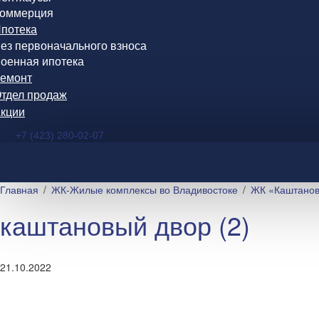
оммерция
потека
ез первоначального взноса
оенная ипотека
емонт
тдел продаж
кции
+7 (423) 280-02-07
Главная
ЖК-Жилые комплексы во Владивостоке
ЖК «Каштанов
каштановый двор (2)
21.10.2022