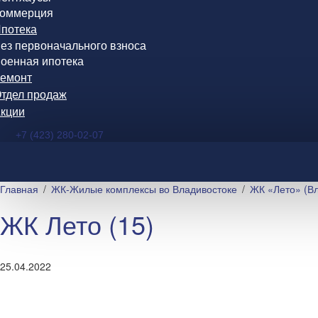
оммерция
потека
ез первоначального взноса
оенная ипотека
емонт
тдел продаж
кции
+7 (423) 280-02-07
Главная
ЖК-Жилые комплексы во Владивостоке
ЖК «Лето» (Вл
ЖК Лето (15)
25.04.2022