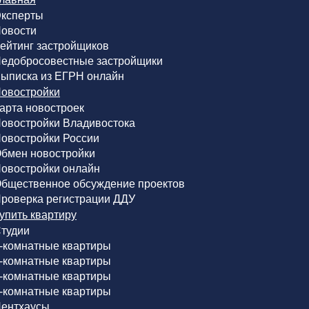
ксперты
овости
ейтинг застройщиков
едобросовестные застройщики
ыписка из ЕГРН онлайн
овостройки
арта новостроек
овостройки Владивостока
овостройки России
бмен новостройки
овостройки онлайн
бщественное обсуждение проектов
роверка регистрации ДДУ
упить квартиру
тудии
-комнатные квартиры
-комнатные квартиры
-комнатные квартиры
-комнатные квартиры
ентхаусы