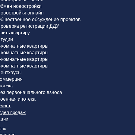
бмен новостройки
овостройки онлайн
бщественное обсуждение проектов
роверка регистрации ДДУ
упить квартиру
тудии
-комнатные квартиры
-комнатные квартиры
-комнатные квартиры
-комнатные квартиры
ентхаусы
оммерция
потека
ез первоначального взноса
оенная ипотека
емонт
тдел продаж
кции
enu
лавная