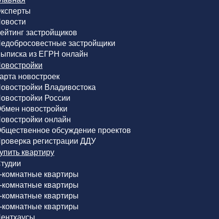
ксперты
овости
ейтинг застройщиков
едобросовестные застройщики
ыписка из ЕГРН онлайн
овостройки
арта новостроек
овостройки Владивостока
овостройки России
бмен новостройки
овостройки онлайн
бщественное обсуждение проектов
роверка регистрации ДДУ
упить квартиру
тудии
-комнатные квартиры
-комнатные квартиры
-комнатные квартиры
-комнатные квартиры
ентхаусы