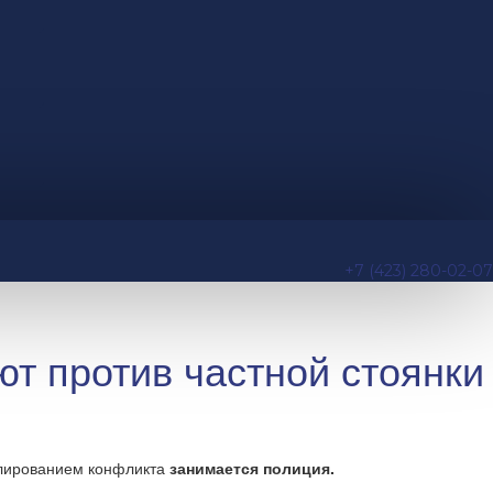
+7 (423) 280-02-07
т против частной стоянки
улированием конфликта
занимается полиция.