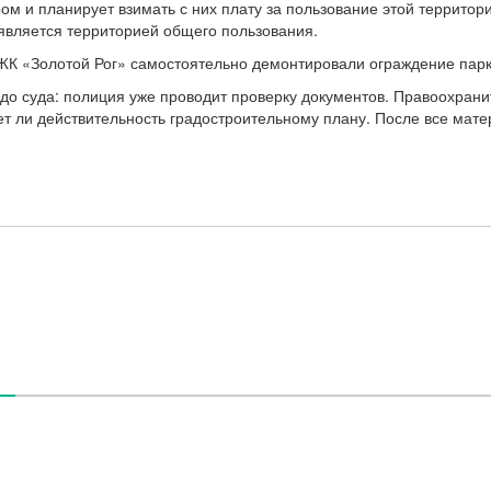
ом и планирует взимать с них плату за пользование этой террито
 является территорией общего пользования.
й ЖК «Золотой Рог» самостоятельно демонтировали ограждение па
 до суда: полиция уже проводит проверку документов. Правоохран
ует ли действительность градостроительному плану. После все мат