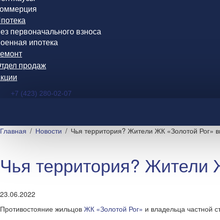
оммерция
потека
ез первоначального взноса
оенная ипотека
емонт
тдел продаж
кции
+7 (423) 280-02-07
Главная
Новости
Чья территория? Жители ЖК «Золотой Рог» в
Чья территория? Жители Ж
23.06.2022
Противостояние жильцов
ЖК «Золотой Рог»
и владельца частной с