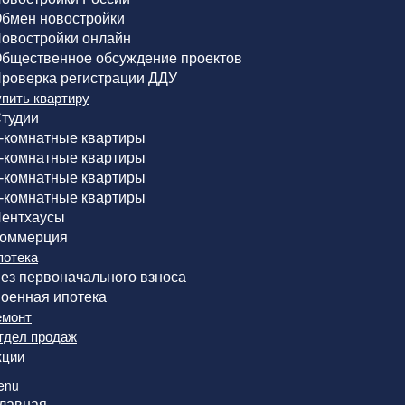
бмен новостройки
овостройки онлайн
бщественное обсуждение проектов
роверка регистрации ДДУ
упить квартиру
тудии
-комнатные квартиры
-комнатные квартиры
-комнатные квартиры
-комнатные квартиры
ентхаусы
оммерция
потека
ез первоначального взноса
оенная ипотека
емонт
тдел продаж
кции
enu
лавная